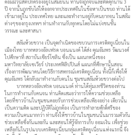
คอมมิวนิสต์ปกครองอยู่ในสมัยนั้น ท่านจึงถูกจับและติดคุกนาน 3
ปี จากนั้นถูกขับไล่ให้ออกจากประเทศจีนในข้อหาเป็นขบถ ท่านได้
เข้ามาอยู่ใน ประเทศไทย และและทำงานอยู่กับคนยากจน ในสลัม
ต่างๆของกรุงเทพฯ ท่านทำงานกับทุกคนโดยไม่แบ่งชนชั้น
วรรณะ และศาสนา
สลัมห้วยขวาง เป็นจุดกำเนิดของขบวนการเครดิตยูเนี่ยนใน
เมืองไทย บาทหลวงอัลเฟรด บอนแนงค์ ได้ส่ง คุณอัมพร วัฒนวงศ์
ไปศึกษาที่ สถาบันเซียร์โซลิน ซึ่งเป็น แผนกหนึ่งของ
มหาวิทยาลัยเซเวียร์ ประเทศฟิลิปปินส์ แผนกที่ศึกษานั้นสอน
เรื่องการพัฒนาคนโดยวิธีการสหกรณ์เครดิตยูเนี่ยน ทั้งนี้ก็เพื่อให้
คุณอัมพร ได้กลับมาทำงานกับคนใน ชุมชนสลัมห้วยขวางต่อไป
บาทหลวงอัลเฟรด บอนแนงค์ ท่านได้ทุ่มเทชีวิตของท่าน
ในการทำงานกับคนจน ท่านคิดเสมอว่าการให้ความช่วยเหลือ
โดยที่ชาวบ้านในชุมชนคอยรับการช่วยเหลือเพียงอย่าง เดียวนั้น
เป็นความคิด และปฏิบัติไม่ถูกต้อง เป็นการทำลายศักดิ์ศรีของ
ความเป็นคนมากกว่า ท่านจึงให้ชาวบ้านในชุมชนนั้นมารวมตัวกัน
ช่วยเหลือซึ่งกันและกัน และสอนให้รู้จักการเก็บ ออมเงิน เพื่อช่วย
เหลือกันในรูปแบบเครดิตยูเนี่ยนกลุ่มเครดิตยูเนี่ยนแห่งแรกนี้ จึง