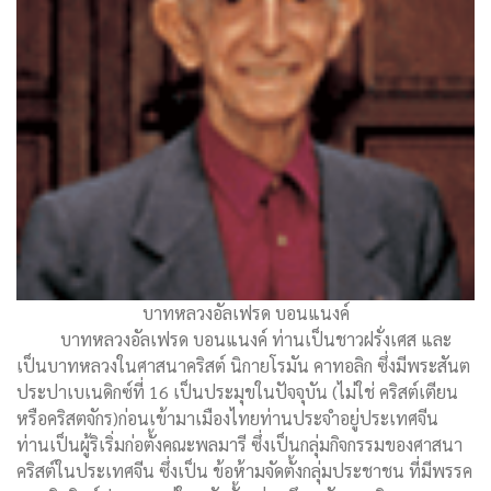
บาทหลวงอัลเฟรด บอนแนงค์
บาทหลวงอัลเฟรด บอนแนงค์ ท่านเป็นชาวฝรั่งเศส และ
เป็นบาทหลวงในศาสนาคริสต์ นิกายโรมัน คาทอลิก ซึ่งมีพระสันต
ประปาเบเนดิกซ์ที่ 16 เป็นประมุขในปัจจุบัน (ไม่ใช่ คริสต์เตียน
หรือคริสตจักร)ก่อนเข้ามาเมืองไทยท่านประจำอยู่ประเทศจีน
ท่านเป็นผู้ริเริ่มก่อตั้งคณะพลมารี ซึ่งเป็นกลุ่มกิจกรรมของศาสนา
คริสต์ในประเทศจีน ซึ่งเป็น ข้อห้ามจัดตั้งกลุ่มประชาชน ที่มีพรรค