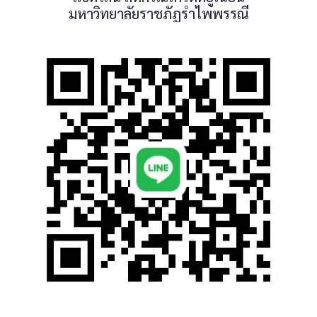
มหาวิทยาลัยราชภัฏรำไพพรรณี